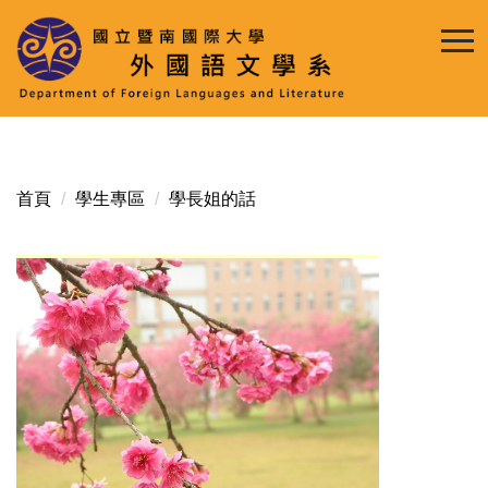
跳
到
主
要
內
容
區
首頁
學生專區
學長姐的話