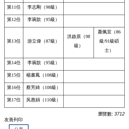
第
11
任
李志剛（
98
級）
第
12
任
李琬歆（
95
級）
蕭佩宜
（
86
洪啟原
（
98
第
13
任
游立偉
（
87
級）
級
/91
級碩
級）
士
）
第
14
任
李琬歆（
95
級）
第
15
任
楊書鳳（
108
級）
第
16
任
蔡芳綺（
108
級）
第
17
任
吳惠娟（
110
級）
瀏覽數:
3712
友善列印