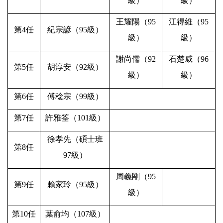
級）
級）
王耀陽（
95
江得維（
95
第
4
任
紀宗諺（
95
級）
級）
級）
謝尚儒（
92
石楚威（
96
第
5
任
胡淳安（
92
級）
級）
級）
第
6
任
傅稔宗（
99
級）
第
7
任
許雅筌（
101
級）
徐孝先（碩士班
第
8
任
97
級）
周義剛（
95
第
9
任
賴家玲（
95
級）
級）
第
10
任
葉俞均（
107
級）