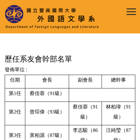
跳
到
主
要
內
容
區
歷任系友會幹部名單
發佈單位 :
任期
會長
副會長
總幹事
第
1
任
蔡佳蓉
（
91
級）
蔡佳蓉
（
91
林柏瑋
（
91
第
2
任
曾琮偉
（
93
級）
級）
級）
李志駿（
86
汪純瑩（
87
第
3
任
黃柏源（
87
級）